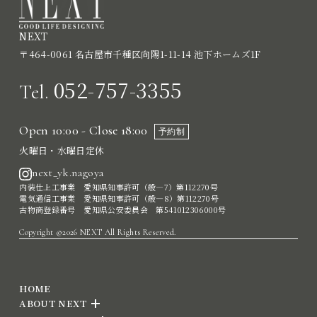
NEXT
〒464-0061 名古屋市千種区向陽1-11-14 池下ホームズ1F
052-757-3355
Tel.
Open 10:00 - Close 18:00
予約制
火曜日・水曜日定休
next_yk.nagoya
内装仕上工事業 愛知県知事許可（般―7）第112270号
電気通信工事業 愛知県知事許可（般―8）第112270号
古物商登録番号 愛知県公安委員会 第541012306000号
Copyright ©2026 NEXT All Rights Reserved.
HOME
ABOUT NEXT